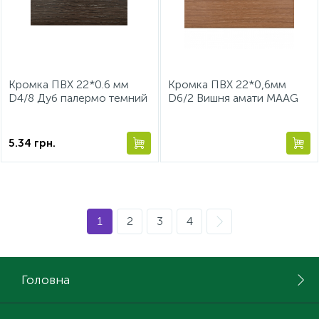
Кромка ПВХ 22*0.6 мм
Кромка ПВХ 22*0,6мм
D4/8 Дуб палермо темний
D6/2 Вишня амати МААG
МААG
5.34
грн.
1
2
3
4
Головна