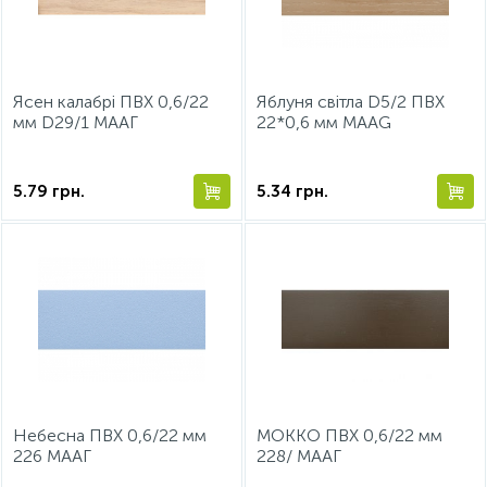
15
Інструмент та витратні матеріали
Фурнітура для ліжок
Ясен калабрі ПВХ 0,6/22
Яблуня світла D5/2 ПВХ
Кухонна техніка
мм D29/1 МААГ
22*0,6 мм МААG
Меблі
5.79
грн.
5.34
грн.
Небесна ПВХ 0,6/22 мм
МОККО ПВХ 0,6/22 мм
226 МААГ
228/ МААГ