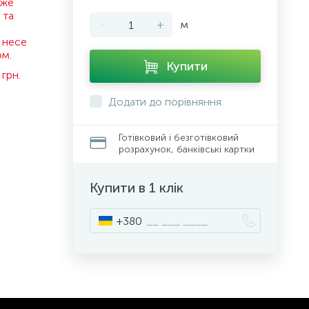
оже
 та
-
+
м
 несе
ом.
Купити
грн.
Додати до порівняння
Готівковий і безготівковий
розрахунок, банківські картки
Купити в 1 клік
+380