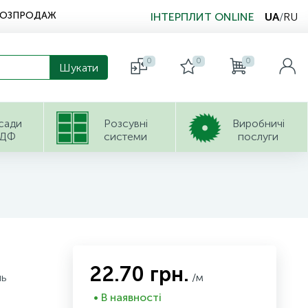
РОЗПРОДАЖ
ІНТЕРПЛИТ ONLINE
UA
/
RU
0
0
0
сади
Розсувні
Виробничі
ДФ
системи
послуги
22.70 грн.
нь
/м
• В наявності