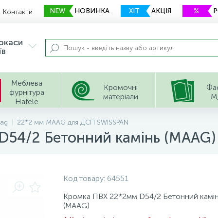
NEW
НОВИНКА
ХІТ
АКЦІЯ
%
Контакти
еркаси
їв
Меблева
Кромочні
Фа
фурнітура
матеріали
М
Häfele
ag
22*2 мм МААG для ДСП SWISSPAN
D54/2 Бетонний камінь (МААG)
Код товару:
64551
Кромка ПВХ 22*2мм D54/2 Бетонний камі
(МААG)