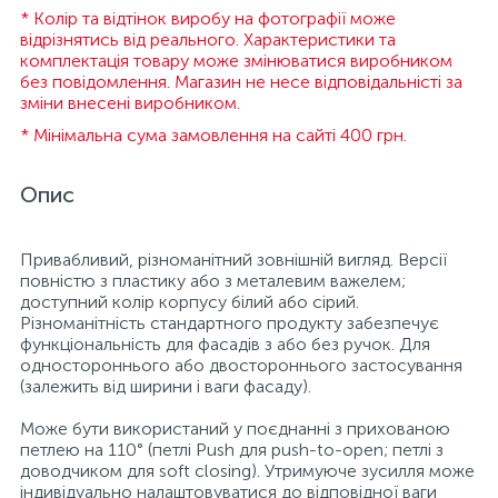
* Колір та відтінок виробу на фотографії може
відрізнятись від реального. Характеристики та
комплектація товару може змінюватися виробником
без повідомлення. Магазин не несе відповідальністі за
зміни внесені виробником.
* Мінімальна сума замовлення на сайті 400 грн.
Опис
Привабливий, різноманітний зовнішній вигляд. Версії
повністю з пластику або з металевим важелем;
доступний колір корпусу білий або сірий.
Різноманітність стандартного продукту забезпечує
функціональність для фасадів з або без ручок. Для
одностороннього або двостороннього застосування
(залежить від ширини і ваги фасаду).
Може бути використаний у поєднанні з прихованою
петлею на 110° (петлі Push для push-to-open; петлі з
доводчиком для soft closing). Утримуюче зусилля може
індивідуально налаштовуватися до відповідної ваги