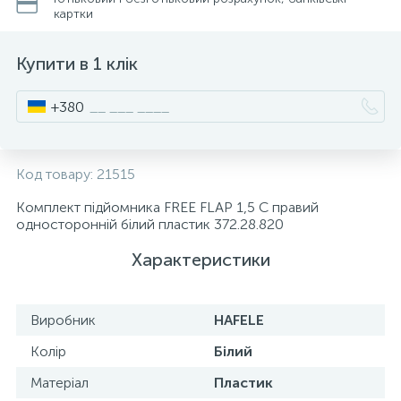
картки
15
Інструмент та витратні матеріали
Фурнітура для ліжок
Купити в 1 клік
Кухонна техніка
+380
Меблі
Код товару:
21515
Комплект підйомника FREE FLAP 1,5 C правий
односторонній білий пластик 372.28.820
Характеристики
Виробник
HAFELE
Колір
Білий
Матеріал
Пластик