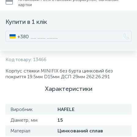
картки
15
Інструмент та витратні матеріали
Фурнітура для ліжок
Купити в 1 клік
Кухонна техніка
+380
Меблі
Код товару:
13466
Корпус стяжки MINIFIX без бурта цинковий без
покриття 19.5мм D15мм ДСП 29мм 262.26.291
Характеристики
Виробник
HAFELE
Діаметр, мм
15
Матеріал
Цинкований сплав