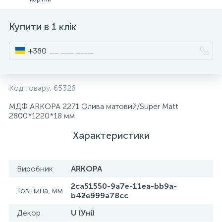
15
Інструмент та витратні матеріали
Фурнітура для ліжок
Купити в 1 клік
Кухонна техніка
+380
Меблі
Код товару:
65328
МДФ ARKOPA 2271 Олива матовий/Super Matt
2800*1220*18 мм
Характеристики
Виробник
ARKOPA
2ca51550-9a7e-11ea-bb9a-
Товщина, мм
b42e999a78cc
Декор
U (Уні)