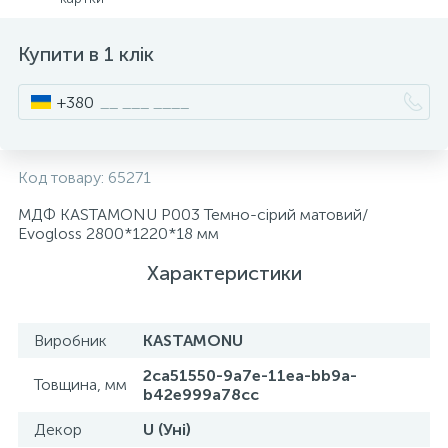
15
Інструмент та витратні матеріали
Фурнітура для ліжок
Купити в 1 клік
Кухонна техніка
+380
Меблі
Код товару:
65271
МДФ KASTAMONU Р003 Темно-сірий матовий/
Еvogloss 2800*1220*18 мм
Характеристики
Виробник
KASTAMONU
2ca51550-9a7e-11ea-bb9a-
Товщина, мм
b42e999a78cc
Декор
U (Уні)