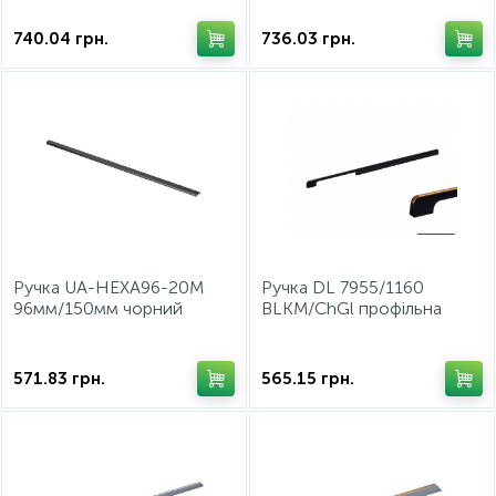
СтандартЛайн
740.04
грн.
736.03
грн.
Ручка UA-HEXA96-20М
Ручка DL 7955/1160
96мм/150мм чорний
BLKM/ChGl профільна
матовий WP
Чорний Матовий/Шампань
Золото ДС
571.83
грн.
565.15
грн.