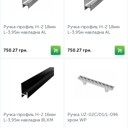
15
Фурнітура для ліжок
Ручка-профiль Н-2 18мм
Ручка-профiль Н-2 18мм
L-3,95м накладна AL
L-3,95м накладна AL
Алюміній ДС
Алюміній ДС
СтандартЛайн
СтандартЛайн
750.27
грн.
750.27
грн.
Ручка-профiль Н-2 16мм
Ручка UZ-02С/01/L-096
L-3,95м накладна BLKM
хром WP
Чорний Матовий ДС