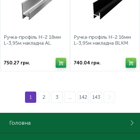
Ручка-профiль Н-2 18мм
Ручка-профiль Н-2 16мм
L-3,95м накладна AL
L-3,95м накладна BLKM
Алюміній ДС
Чорний Матовий ДС
СтандартЛайн
СтандартЛайн
750.27
грн.
740.04
грн.
1
2
3
...
142
143
Головна