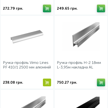
272.79
грн.
249.65
грн.
Ручка-профіль Virno Lines
Ручка-профiль Н-2 18мм
PF 410/1 2500 мм алюміній
L-3,95м накладна AL
Алюміній ДС
СтандартЛайн
238.08
грн.
750.27
грн.