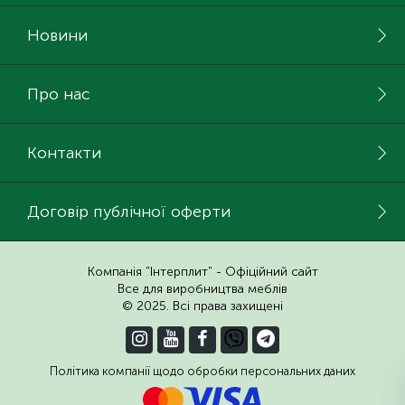
15
Інструмент та витратні матеріали
Фурнітура для ліжок
Новини
Кухонна техніка
Про нас
Меблі
Контакти
Договір публічної оферти
Компанія "Інтерплит" - Офіційний сайт
Все для виробництва меблів
© 2025. Всі права захищені
Політика компанії щодо обробки персональних даних