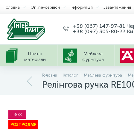
Головна
Оnline-сервіси
Інформація
Завантаження
+38 (067) 147-97-81 Ч
+38 (097) 305-80-22 Ки
Плитні
Меблева
матеріали
фурнітура
Головна
Каталог
Меблева фурнітура
Ме
Релінгова ручка RE1
-30%
РОЗПРОДАЖ