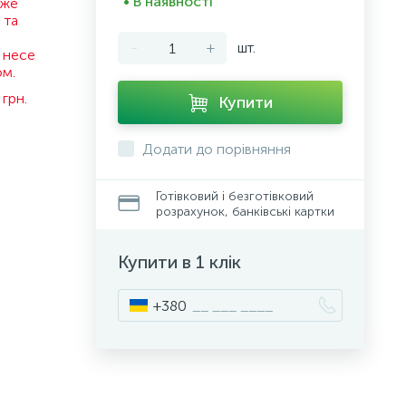
• В наявності
оже
 та
-
+
шт.
 несе
ом.
грн.
Купити
Додати до порівняння
Готівковий і безготівковий
розрахунок, банківські картки
Купити в 1 клік
+380