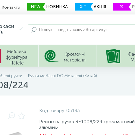
NEW
НОВИНКА
ХІТ
АКЦІЯ
%
Контакти
еркаси
їв
Меблева
Кромочні
Фа
фурнітура
матеріали
М
Häfele
блеві ручки
Ручки меблеві DC Металевi (Китай)
008/224
Код товару:
05183
Релінгова ручка RE1008/224 хром матовий
алюміній