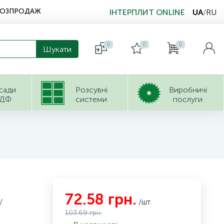
РОЗПРОДАЖ
ІНТЕРПЛИТ ONLINE
UA
/
RU
0
0
0
сади
Розсувні
Виробничі
ДФ
системи
послуги
72.58 грн.
/
/шт.
103.69 грн.