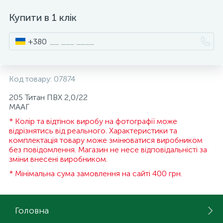
15
Купити в 1 клік
Інструмент та витратні матеріали
Фурнітура для ліжок
+380
Кухонна техніка
Код товару:
07874
Меблі
205 Титан ПВХ 2,0/22
МААГ
* Колір та відтінок виробу на фотографії може
відрізнятись від реального. Характеристики та
комплектація товару може змінюватися виробником
без повідомлення. Магазин не несе відповідальністі за
зміни внесені виробником.
* Мінімальна сума замовлення на сайті 400 грн.
Головна