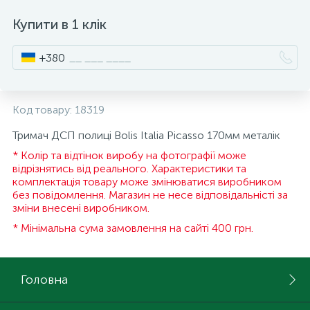
15
Купити в 1 клік
Інструмент та витратні матеріали
Фурнітура для ліжок
+380
Кухонна техніка
Код товару:
18319
Меблі
Тримач ДСП полиці Bolis Italia Picasso 170мм металік
* Колір та відтінок виробу на фотографії може
відрізнятись від реального. Характеристики та
комплектація товару може змінюватися виробником
без повідомлення. Магазин не несе відповідальністі за
зміни внесені виробником.
* Мінімальна сума замовлення на сайті 400 грн.
Головна