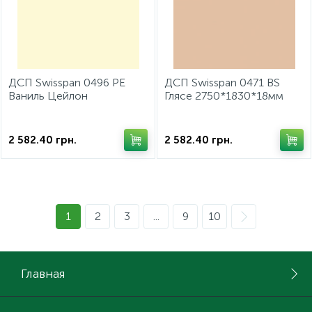
ДСП Swisspan 0496 РЕ
ДСП Swisspan 0471 BS
Ваниль Цейлон
Глясе 2750*1830*18мм
2750*1830*18мм
2 582.40
грн.
2 582.40
грн.
1
2
3
...
9
10
Главная