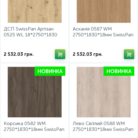
ИНСТРУМЕНТ И РАСХОДНЫЕ МАТЕРИАЛЫ
Фурнитура для кроватей
ДСП SwissPan Артізан
Асканія 0587 WM
КУХОННАЯ ТЕХНИКА
0525 WL 18*2750*1830
2750*1830*18мм SwissPan
Меблі
2 532.03
грн.
2 532.03
грн.
НОВИНКА
НОВИНКА
Корсика 0582 WM
Лево Світлий 0588 WM
2750*1830*18мм SwissPan
2750*1830*18мм SwissPan