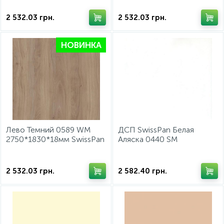
2 532.03
грн.
2 532.03
грн.
НОВИНКА
Лево Темний 0589 WM
ДСП SwissPan Белая
2750*1830*18мм SwissPan
Аляска 0440 SM
2750*1830*18мм SwissPan
2 532.03
грн.
2 582.40
грн.