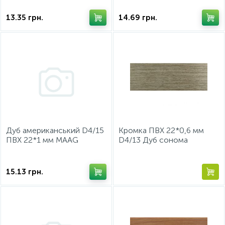
13.35
грн.
14.69
грн.
Дуб американський D4/15
Кромка ПВХ 22*0,6 мм
ПВХ 22*1 мм МААG
D4/13 Дуб cонома
трюфель МААG
15.13
грн.