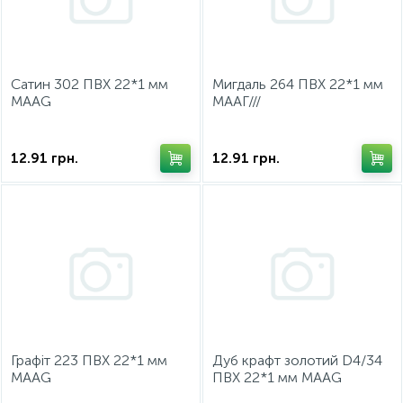
ИНСТРУМЕНТ И РАСХОДНЫЕ МАТЕРИАЛЫ
Фурнитура для кроватей
Сатин 302 ПВХ 22*1 мм
Мигдаль 264 ПВХ 22*1 мм
КУХОННАЯ ТЕХНИКА
МААG
МААГ///
Меблі
12.91
грн.
12.91
грн.
Графіт 223 ПВХ 22*1 мм
Дуб крафт золотий D4/34
МААG
ПВХ 22*1 мм МААG