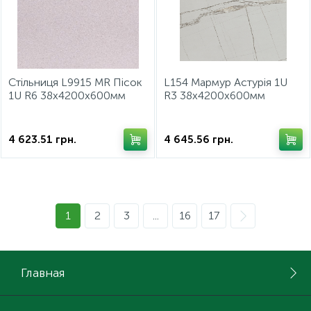
Стільниця L9915 MR Пісок
L154 Мармур Астурія 1U
1U R6 38x4200x600мм
R3 38х4200х600мм
2026/27
4 623.51
грн.
4 645.56
грн.
1
2
3
...
16
17
Главная