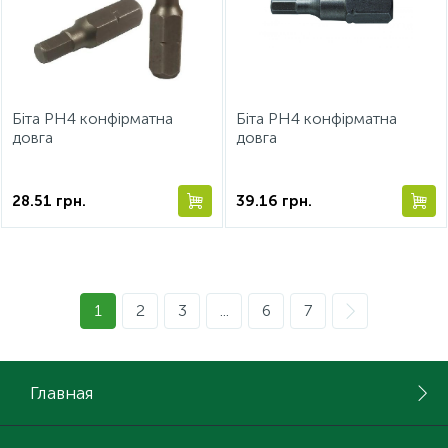
Біта РН4 конфірматна
Біта РН4 конфірматна
довга
довга
28.51
грн.
39.16
грн.
1
2
3
...
6
7
Главная