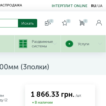
РАСПРОДАЖА
ІНТЕРПЛИТ ONLINE
RU
/
UA
0
0
0
Раздвижные
Услуги
системы
300мм (3полки)
1 866.33 грн.
ням
/шт.
ду (2
• В наличии