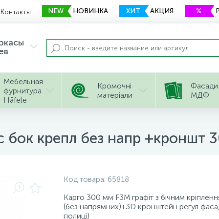
NEW
НОВИНКА
ХИТ
АКЦИЯ
%
Контакты
еркасы
ев
Мебельная
Кромочні
Фасади
фурнитура
матеріали
МДФ
Häfele
с бок крепл без напр +кроншт 
Код товара:
65818
Карго 300 мм F3М графіт з бічним кріплен
(без напрямних)+3D кронштейн регул фаса
полиці)