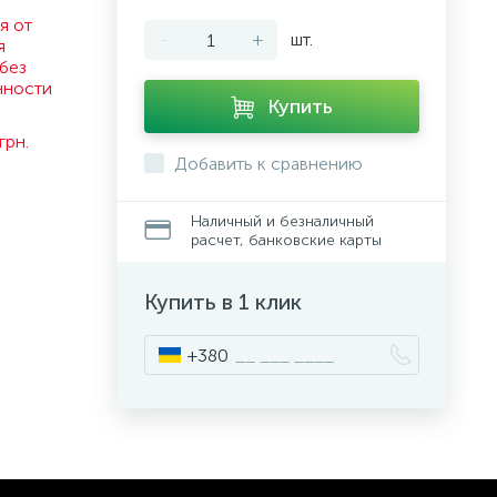
я от
-
+
шт.
я
без
нности
Купить
.
грн.
Добавить к сравнению
Наличный и безналичный
расчет, банковские карты
Купить в 1 клик
+380