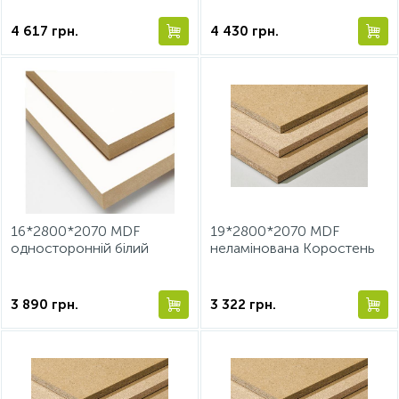
4 617
грн.
4 430
грн.
16*2800*2070 MDF
19*2800*2070 MDF
односторонній білий
неламінована Коростень
Коростень
3 890
грн.
3 322
грн.