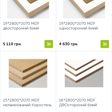
ИНСТРУМЕНТ И РАСХОДНЫЕ МАТЕРИАЛЫ
Фурнитура для кроватей
19*2800*2070 MDF
19*2800*2070 MDF
КУХОННАЯ ТЕХНИКА
двосторонній білий
односторонній білий
Коростень
Меблі
5 110
грн.
4 630
грн.
25*2800*2070 MDF
16*2800*2070 MDF
неламінований Коростень
ДВОсторонній білий
Коростень