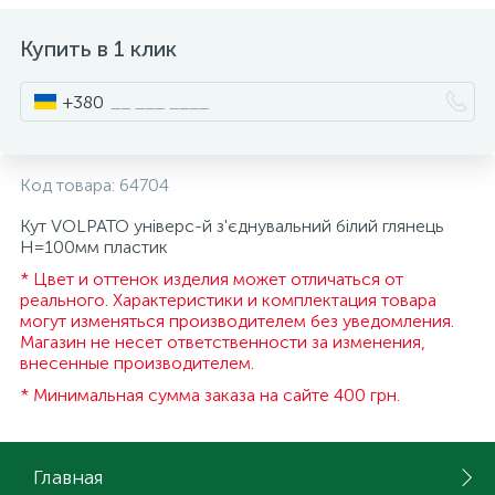
ИНСТРУМЕНТ И РАСХОДНЫЕ МАТЕРИАЛЫ
Фурнитура для кроватей
Купить в 1 клик
+380
КУХОННАЯ ТЕХНИКА
Меблі
Код товара:
64704
Кут VOLPATO універс-й з'єднувальний білий глянець
H=100мм пластик
* Цвет и оттенок изделия может отличаться от
реального. Характеристики и комплектация товара
могут изменяться производителем без уведомления.
Магазин не несет ответственности за изменения,
внесенные производителем.
* Минимальная сумма заказа на сайте 400 грн.
Главная