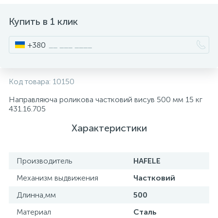
ИНСТРУМЕНТ И РАСХОДНЫЕ МАТЕРИАЛЫ
Фурнитура для кроватей
Купить в 1 клик
+380
КУХОННАЯ ТЕХНИКА
Меблі
Код товара:
10150
Направляюча роликова частковий висув 500 мм 15 кг
431.16.705
Характеристики
Производитель
HAFELE
Механизм выдвижения
Частковий
Длинна,мм
500
Материал
Сталь