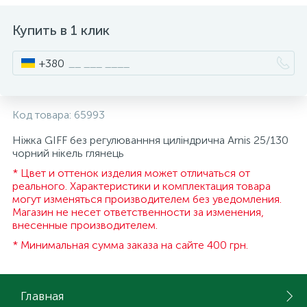
ИНСТРУМЕНТ И РАСХОДНЫЕ МАТЕРИАЛЫ
Фурнитура для кроватей
Купить в 1 клик
+380
КУХОННАЯ ТЕХНИКА
Меблі
Код товара:
65993
Ніжка GIFF без регулюванння циліндрична Arnis 25/130
чорний нікель глянець
* Цвет и оттенок изделия может отличаться от
реального. Характеристики и комплектация товара
могут изменяться производителем без уведомления.
Магазин не несет ответственности за изменения,
внесенные производителем.
* Минимальная сумма заказа на сайте 400 грн.
Главная