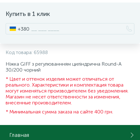
ИНСТРУМЕНТ И РАСХОДНЫЕ МАТЕРИАЛЫ
Фурнитура для кроватей
Купить в 1 клик
+380
КУХОННАЯ ТЕХНИКА
Меблі
Код товара:
65988
Ніжка GIFF з регулюваннням циліндрична Round-A
30/200 чорний
* Цвет и оттенок изделия может отличаться от
реального. Характеристики и комплектация товара
могут изменяться производителем без уведомления.
Магазин не несет ответственности за изменения,
внесенные производителем.
* Минимальная сумма заказа на сайте 400 грн.
Главная