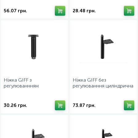
30/200 чорний
30/80 білий
56.07
грн.
28.48
грн.
Ніжка GIFF з
Ніжка GIFF без
регулюваннням
регулюванння циліндрична
циліндрична Round-A
Arnis 25/130 чорний
30/80 чорний
матовий
30.26
грн.
73.87
грн.