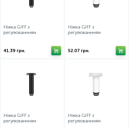
Фурнитура для кроватей
Ніжка GIFF з
Ніжка GIFF з
регулюваннням
регулюваннням
циліндрична Round-A
циліндрична Round-A
30/150 чорний
30/200 білий
41.39
грн.
52.07
грн.
Ніжка GIFF з
Ніжка GIFF з
регулюваннням
регулюваннням
циліндрична Round-A
циліндрична Round-A