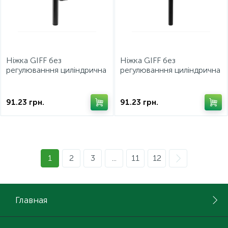
Ніжка GIFF без
Ніжка GIFF без
регулюванння циліндрична
регулюванння циліндрична
Arnis 25/130 чорний нікель
Arnis 25/180 чорний
глянець
матовий
91.23
грн.
91.23
грн.
1
2
3
...
11
12
Главная