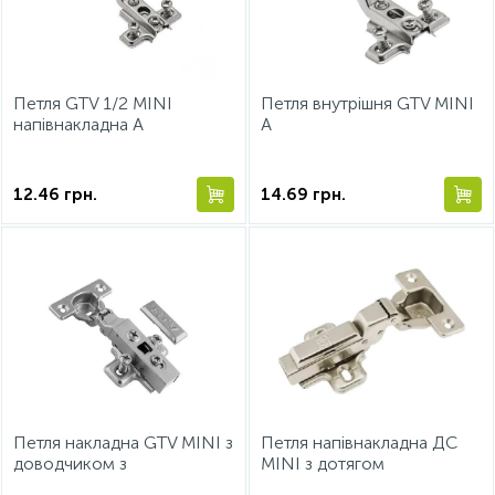
Фурнитура для кроватей
Петля GTV 1/2 MINI
Петля внутрішня GTV MINI
напівнакладна А
А
12.46
грн.
14.69
грн.
Петля накладна GTV MINI з
Петля напівнакладна ДС
доводчиком з
MINI з дотягом
єврошурупом HC-09 А
СтандартЛайн