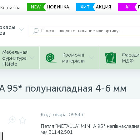
NEW
НОВИНКА
ХИТ
АКЦИЯ
%
Контакты
еркасы
ев
Мебельная
Кромочні
Фасади
фурнитура
матеріали
МДФ
Häfele
A 95* полунакладная 4-6 мм
Код товара:
09843
Петля "METALLA" MINI A 95* напівнакладна
мм 311.42.501