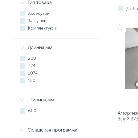
Тип товара
Доба
Аксесуари
Заглушки
Комплектуючі
Длинна,мм
200
474
1074
150
Ширина,мм
600
Амортиза
білий 373
Складская программа