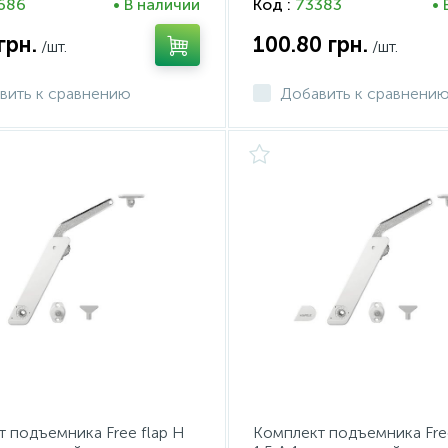
686
• В наличии
Код :
73383
• 
грн.
100.80
грн.
/шт.
/шт.
вить к сравнению
Добавить к сравнени
 подъемника Free flap H
Комплект подъемника Free