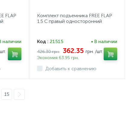
EE FLAP
Комплект подъемника FREE FLAP
ий
1.5 C правый односторонний
пластик цамак белый
В наличии
Код :
21515
• В наличии
362.35
шт.
грн.
/шт.
426.30 грн.
Экономия 63.95 грн.
ю
Добавить к сравнению
15