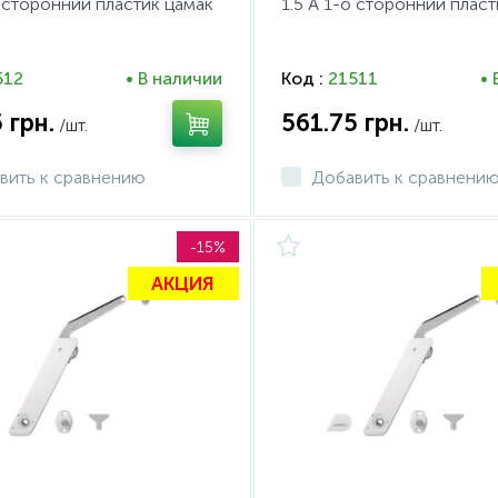
о сторонний пластик цамак
1.5 A 1-о сторонний плас
евый
белый правый
512
• В наличии
Код :
21511
• 
5
грн.
561.75
грн.
/шт.
/шт.
вить к сравнению
Добавить к сравнени
-15%
АКЦИЯ