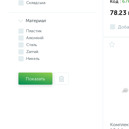
Код :
67
Складська
78.23
Материал
Доба
Пластик
Алюміній
Сталь
Zamak
Никель
Показать
Комплект