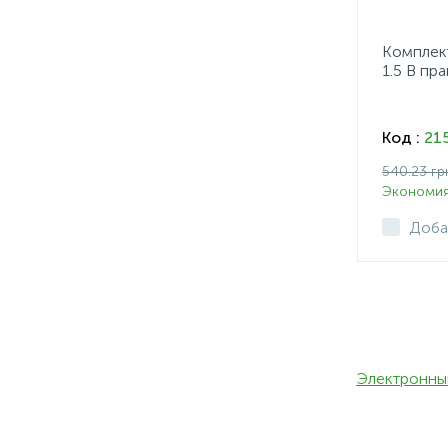
Комплек
1.5 B пр
Код :
21
540.23 гр
Экономия 
Доба
Электронны