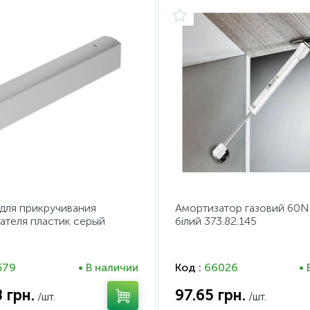
для прикручивания
Амортизатор газовий 60N
ателя пластик серый
білий 373.82.145
579
• В наличии
Код :
66026
• 
8
грн.
97.65
грн.
/шт.
/шт.