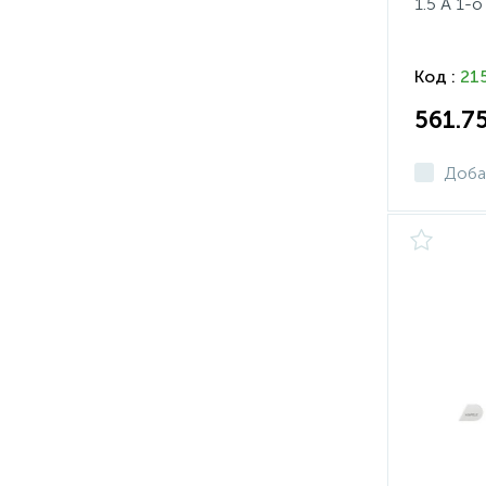
1.5 A 1-
белый л
Код :
21
561.7
Доба