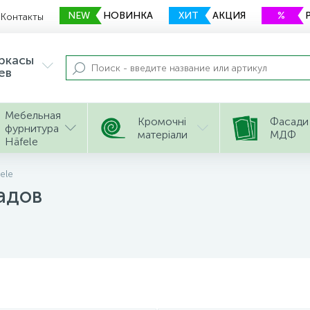
NEW
НОВИНКА
ХИТ
АКЦИЯ
%
Контакты
еркасы
ев
Мебельная
Кромочні
Фасади
фурнитура
матеріали
МДФ
Häfele
ele
адов