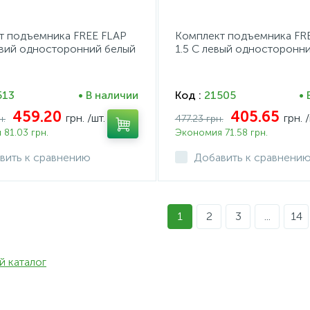
т подъемника FREE FLAP
Комплект подъемника FR
авий односторонний белый
1.5 C левый односторонн
пластик цамак белый
513
• В наличии
Код :
21505
• 
459.20
405.65
грн.
/шт.
грн.
/
н.
477.23 грн.
81.03 грн.
Экономия 71.58 грн.
вить к сравнению
Добавить к сравнени
1
2
3
...
14
й каталог