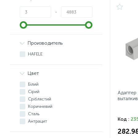
-
Производитель
HAFELE
Цвет
Білий
Сірий
Адаптер 
выталкив
Срiблястий
Коричневий
Сталь
Код :
23
Антрацит
282.9