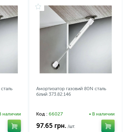
 сталь
Амортизатор газовий 80N сталь
білий 373.82.146
В наличии
Код :
66027
• В наличии
97.65
грн.
/шт.