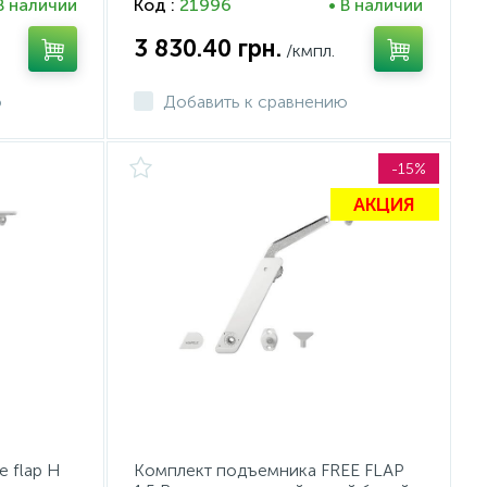
В наличии
Код :
21996
• В наличии
3 830.40
грн.
/кмпл.
ю
Добавить к сравнению
-15%
АКЦИЯ
 flap H
Комплект подъемника FREE FLAP