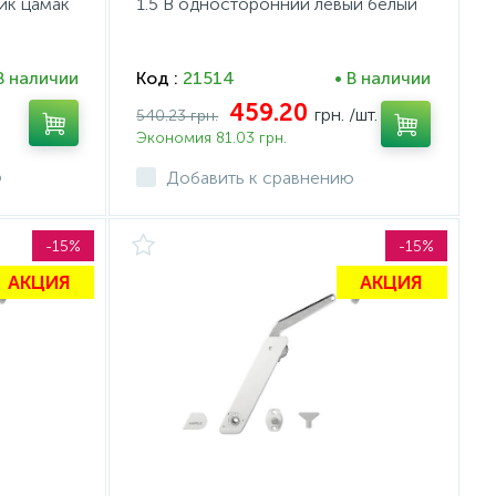
тик цамак
1.5 B односторонний левый белый
В наличии
Код :
21514
• В наличии
459.20
грн.
/шт.
540.23 грн.
Экономия 81.03 грн.
ю
Добавить к сравнению
-15%
-15%
АКЦИЯ
АКЦИЯ