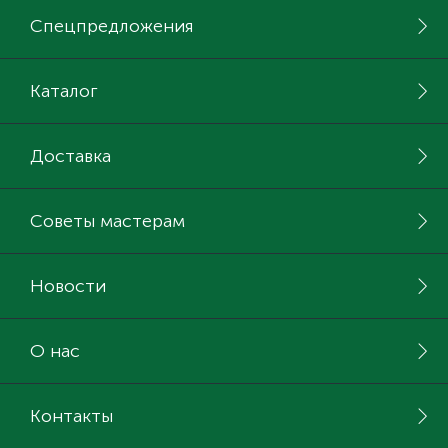
Спецпредложения
ИНСТРУМЕНТ И РАСХОДНЫЕ МАТЕРИАЛЫ
Фурнитура для кроватей
Каталог
КУХОННАЯ ТЕХНИКА
Доставка
Меблі
Советы мастерам
Новости
О нас
Контакты