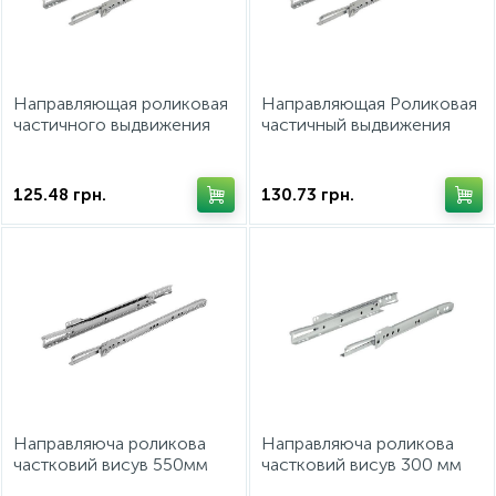
ИНСТРУМЕНТ И РАСХОДНЫЕ МАТЕРИАЛЫ
Направляющая роликовая
Направляющая Роликовая
КУХОННАЯ ТЕХНИКА
частичного выдвижения
частичный выдвижения
450 мм 15 кг
500 мм 15 кг
Меблі
125.48
грн.
130.73
грн.
Направляюча роликова
Направляюча роликова
частковий висув 550мм
частковий висув 300 мм
сталь колір: білий
25 кг 423.08.731