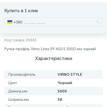
ИНСТРУМЕНТ И РАСХОДНЫЕ МАТЕРИАЛЫ
Фурнитура для кроватей
Купить в 1 клик
+380
КУХОННАЯ ТЕХНИКА
Меблі
Код товара:
26943
Ручка-профіль Virno Lines PF 410/1 5000 мм чорний
Характеристики
Производитель
VIRNO STYLE
Цвет
Чорний
Длинна,мм
5000
Ширина,мм
38