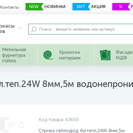
NEW
НОВИНКА
ХИТ
АКЦИЯ
%
Контакты
еркасы
ев
Мебельная
Кромочні
Фасади
фурнитура
матеріали
МДФ
Häfele
 біл.теп.24W 8мм,5м водонепро
Код товара:
63655
Стрічка світлодіод. біл.тепл.24W 8мм,5м