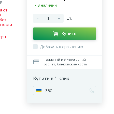
СВ
• В наличии
я от
я
-
+
шт.
без
нности
.
Купить
грн.
Добавить к сравнению
Наличный и безналичный
расчет, банковские карты
Купить в 1 клик
+380