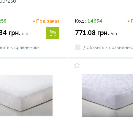
00*250
258
• Под заказ
Код :
14634
• 
.34
грн.
771.08
грн.
/шт.
/шт.
вить к сравнению
Добавить к сравнени