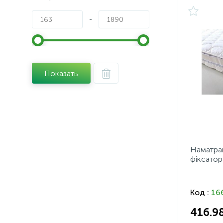
-
Показать
Наматра
фіксато
Код :
16
416.9