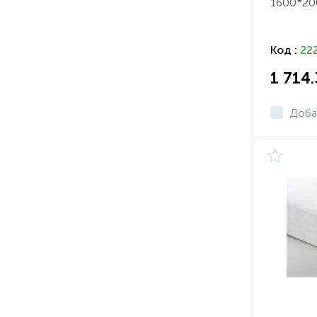
1600*20
Код :
22
1 714
Доба