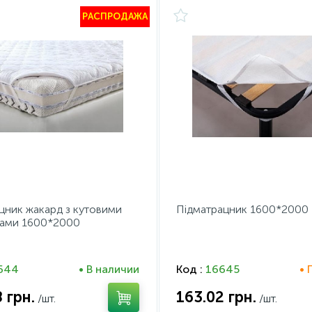
РАСПРОДАЖА
цник жакард з кутовими
Підматрацник 1600*2000
рами 1600*2000
644
• В наличии
Код :
16645
• 
8
грн.
163.02
грн.
/шт.
/шт.