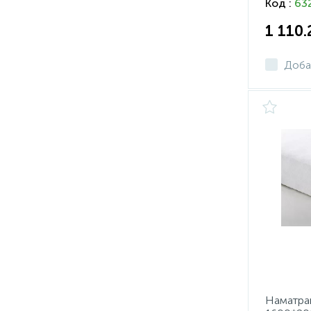
Код :
63
1 110
Доба
Наматрац