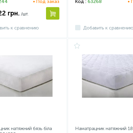
244
• Под заказ
Код :
63268
• 
.22
грн.
/шт.
вить к сравнению
Добавить к сравнени
ник натяжний бязь біла
Наматрацник натяжний 1