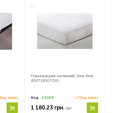
Наматрацник натяжний, бязь біла
800*1900*250
Под заказ
Код :
63269
• Под заказ
1 180.23
грн.
/шт.