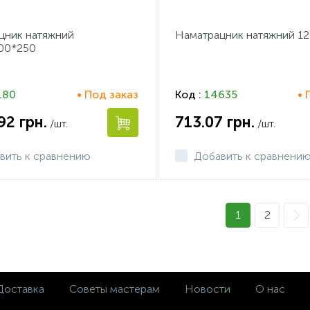
цник натяжний
Наматрацник натяжний 1
00*250
180
• Под заказ
Код :
14635
• 
.92
грн.
713.07
грн.
/шт.
/шт.
вить к сравнению
Добавить к сравнени
1
2
Доставка
Советы мастерам
Новости
О нас