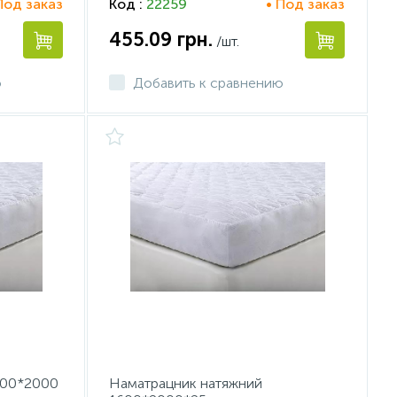
Под заказ
Код :
22259
• Под заказ
455.09
грн.
/шт.
ю
Добавить к сравнению
800*2000
Наматрацник натяжний