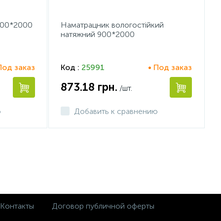
200*2000
Наматрацник вологостійкий
натяжний 900*2000
Под заказ
Код :
25991
• Под заказ
873.18
грн.
/шт.
ю
Добавить к сравнению
Контакты
Договор публичной оферты