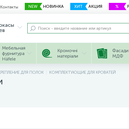
NEW
НОВИНКА
ХИТ
АКЦИЯ
%
Контакты
еркасы
ев
Мебельная
Кромочні
Фасади
фурнитура
матеріали
МДФ
Häfele
КРЕПЛЕНИЕ ДЛЯ ПОЛОК
КОМПЛЕКТУЮЩИЕ ДЛЯ КРОВАТЕЙ
и