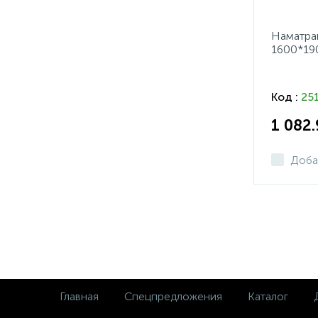
Наматра
1600*19
Код :
25
1 082
Доба
Главная
Спецпредложения
Каталог