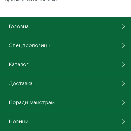
15
Інструмент та витратні матеріали
Фурнітура для ліжок
Головна
Кухонна техніка
Спецпропозиції
Меблі
Каталог
Доставка
Поради майстрам
Новини