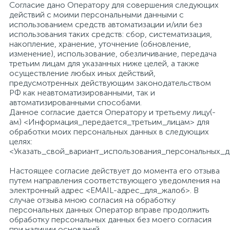
Согласие дано Оператору для совершения следующих
69
3
действий с моими персональными данными с
МДФ
Освітлення для меблів
Ніжки та ролики
Крайка паперова з клеєм
РОЗПРОДАЖ
Прямолінійне крайкування EVA клеєм
использованием средств автоматизации и/или без
использования таких средств: сбор, систематизация,
82
26
6
накопление, хранение, уточнение (обновление,
Петлі та аксесуари
Полкотримачi та Консолi
Клей та очистник
Розсувні системи ДС
Стяжка
изменение), использование, обезличивание, передача
третьим лицам для указанных ниже целей, а также
осуществление любых иных действий,
34
41
3
6
Кріпильна фурнітура
Замки та системи замикання
Hranipex
Cтелажна система ARISTO
Присадка
предусмотренных действующим законодательством
РФ как неавтоматизированными, так и
автоматизированными способами.
10
49
8
4
Данное согласие дается Оператору и третьему лицу(-
Ніжки, ролики, опори
Розсувні системи для шаф
Luxeform Крайка для панелей Acryl
Вирівнювачі для дверей
Послуги з переробки давальницької сировини
ам) <Информация_передается_третьим_лицам> для
обработки моих персональных данных в следующих
целях:
33
78
61
1
Заглушки решітки меблеві
Наповнення для шаф
Kastamonu
Доставка
<Указать_свой_вариант_использования_персональных_д
Настоящее согласие действует до момента его отзыва
21
3
9
путем направления соответствующего уведомления на
Обладнання для торгових приміщень
Кабельні канали
ARKOPA
Прямолінійне крайкування PUR клеєм
электронный адрес <EMAIL-адрес_для_жалоб>. В
случае отзыва мною согласия на обработку
персональных данных Оператор вправе продолжить
57
8
Кріплення для полиць
Фурнітура для столів
Luxeform Крайка для панелей Idea
обработку персональных данных без моего согласия
при наличии оснований.