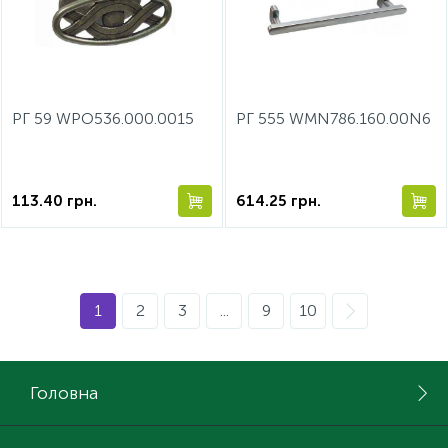
РГ 59 WPO536.000.0015
РГ 555 WMN786.160.00N6
113.40
грн.
614.25
грн.
1
2
3
...
9
10
Головна