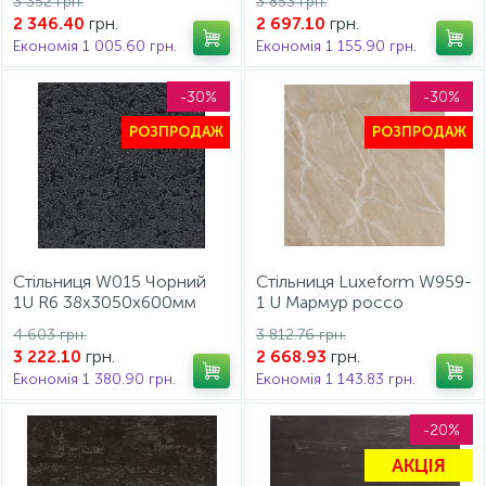
3 352 грн.
3 853 грн.
грн.
грн.
2 346.40
2 697.10
Економія 1 005.60 грн.
Економія 1 155.90 грн.
-30%
-30%
РОЗПРОДАЖ
РОЗПРОДАЖ
Стільниця W015 Чорний
Стільниця Luxeform W959-
1U R6 38x3050x600мм
1 U Мармур россо
Luxeform -30%
3050х600х38мм
4 603 грн.
3 812.76 грн.
грн.
грн.
3 222.10
2 668.93
Економія 1 380.90 грн.
Економія 1 143.83 грн.
-20%
АКЦІЯ