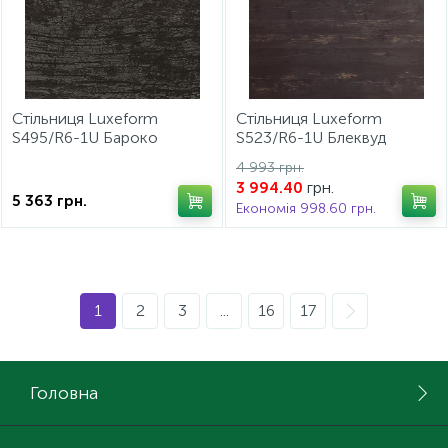
Стільниця Luxeform
Стільниця Luxeform
S495/R6-1U Бароко
S523/R6-1U Блеквуд
3050*600*38мм
3050*600*38мм
4 993 грн.
грн.
3 994.40
5 363
грн.
Економія 998.60 грн.
1
2
3
...
16
17
Головна