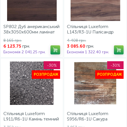
15
Інструмент та витратні матеріали
Фурнітура для ліжок
SP802 Дуб американський
Стільниця Luxeform
Кухонна техніка
38x3050x600мм ламінат
L143/R3-1U Палісандр
L900 без заокруглення
3050*600*38мм
8 165 грн.
4 408 грн.
Luxeform УЦІНКА!!!
грн.
грн.
6 123.75
3 085.60
Меблі
2026/27
Економія 2 041.25 грн.
Економія 1 322.40 грн.
-30%
-30%
РОЗПРОДАЖ
РОЗПРОДАЖ
Стільниця Luxeform
Стільниця Luxeform
L911/R6-1U Камінь темний
S956/R6-1U Сакура
3050*600*38мм
3050*600*38мм