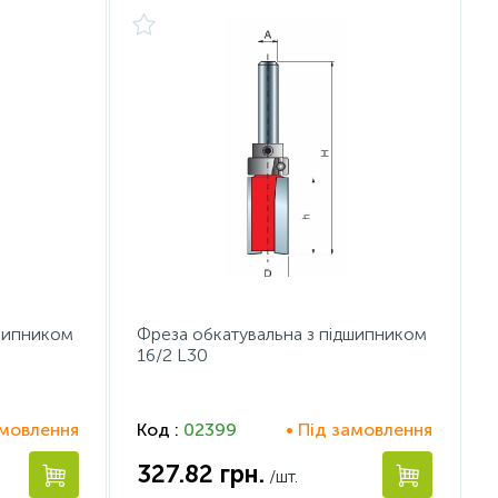
дшипником
Фреза обкатувальна з підшипником
16/2 L30
амовлення
Код :
02399
• Під замовлення
327.82
грн.
/шт.