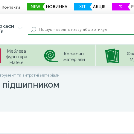
NEW
НОВИНКА
ХІТ
АКЦІЯ
%
Контакти
еркаси
їв
Меблева
Кромочні
Фа
фурнітура
матеріали
М
Häfele
трумент та витратні матеріали
з підшипником