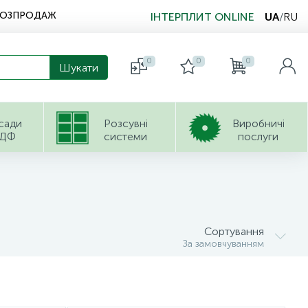
РОЗПРОДАЖ
ІНТЕРПЛИТ ONLINE
UA
/
RU
0
0
0
сади
Розсувні
Виробничі
ДФ
системи
послуги
Сортування
За замовчуванням