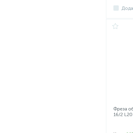
Дода
Фреза об
16/2 L20