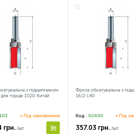
катувальна з підшипником
Фреза обкатувальна з пі
 для торців 1020 Китай
16/2 L40
403
• Під замовлення
Код :
02400
• Під з
4
грн.
357.03
грн.
/шт.
/шт.