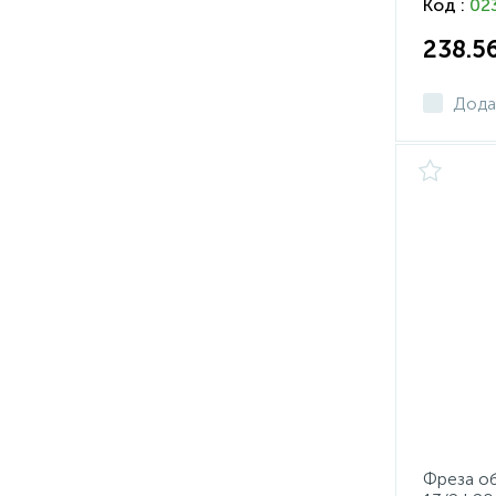
Код :
02
238.5
Дода
Фреза об