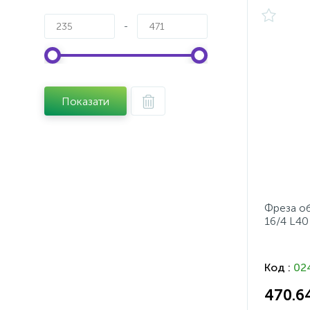
-
Показати
Фреза об
16/4 L40
Код :
02
470.6