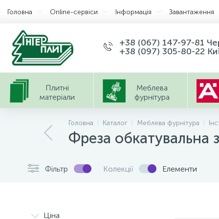
Головна
Оnline-сервіси
Інформація
Завантаження
+38 (067) 147-97-81 Ч
+38 (097) 305-80-22 Ки
Плитні
Меблева
матеріали
фурнітура
Головна
Каталог
Меблева фурнітура
Інс
Фреза обкатувальна 
Фільтр
Колекції
Елементи
Ціна