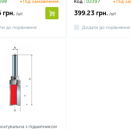
398
• Під замовлення
Код :
02397
• Під з
6
грн.
399.23
грн.
/шт.
/шт.
ти до порівняння
Додати до порівняння
катувальна з підшипником