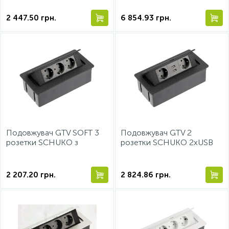
Алюміній
1,5м Чорний
2 447.50
грн.
6 854.93
грн.
Подовжувач GTV SOFT 3
Подовжувач GTV 2
розетки SCHUKO з
розетки SCHUKO 2xUSB
заземленням чорний +
провід 1,5м з вилкою
провід з вилкою
чорний
2 207.20
грн.
2 824.86
грн.