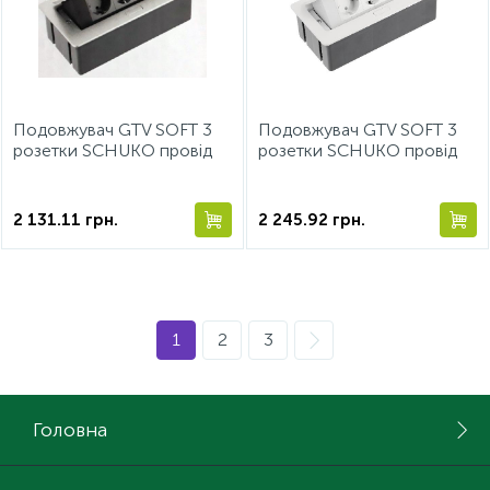
Подовжувач GTV SOFT 3
Подовжувач GTV SOFT 3
розетки SCHUKO провід
розетки SCHUKO провід
1,5м з вилкою Алюміній
1,5м з вилкою Білий
2 131.11
грн.
2 245.92
грн.
1
2
3
Головна