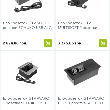
15
Фурнітура для ліжок
Блок розеток GTV SOFT 2
Блок розеток GTV
розетки SCHUKO USB А+С
MULTISOFT 2 розетки
провід 1,5м з вилкою
SCHUKO USB А+С + HDMI
Чорний
провід 1,5м з вилкою
Чорний
2 824.86
грн.
3 376.66
грн.
Блок розеток GTV AVARO
Блок розеток GTV AVARO
1 розетка SCHUKO USB
PLUS 1 розетка SCHUKO
A+C WC 5W провід 1,5м
USB A+C WC 5W провід