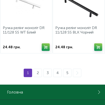
Ручка релінг моноліт DR
Ручка релінг моноліт DR
11/128 SS WT Білий
11/128 SS BLK Чорний
Євролайн
Євролайн
24.48
грн.
24.48
грн.
1
2
3
4
5
Головна