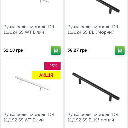
15
Фурнітура для ліжок
Ручка релінг моноліт DR
Ручка релінг моноліт DR
11/224 SS WT Білий
11/224 SS BLK Чорний
Євролайн
Євролайн
51.18
грн.
38.27
грн.
-25%
АКЦІЯ
Ручка релінг моноліт DR
Ручка релінг моноліт DR
11/192 SS WT Білий
11/192 SS BLK Чорний
Євролайн
Євролайн