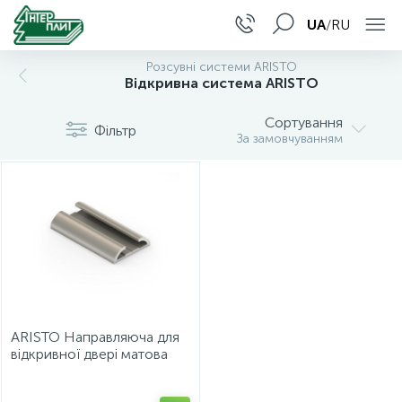
UA
/
RU
Розсувні системи ARISTO
Главное меню
Плитні матеріали
Меблева фурнітура
Меблева фурнітура Häfele
Кромочні матеріали
Послуги системы
Виробничі послуги
Відкривна система ARISTO
Сортування
15
8
Фільтр
Головна
ЛДСП
Кухонні комплектуючі
Стяжки та поліцетримачі
Maag
Послуги цех Якубовського
Порізка
За замовчуванням
3
Оnline-сервіси
Стільниці, стінові панелі та аксесуари
Висувні механізми
Висувні механізми
Kromag
Крайкування криволінійне
10
Інформація
Фасадні МДФ-панелі
Підйомні механізми
Підйомники для фасадів
Egger
Фрезерування
15
Завантаження
HDF
Меблеві ручки
Меблеві петлі
Rehau
Послуги по обробці Compact
ARISTO Направляюча для
відкривної двері матова
198
3
7
Контакти
ДВП
Гачки меблеві
Фурнітура для кухні
PVC
Пакування
шампань (5,4 м)