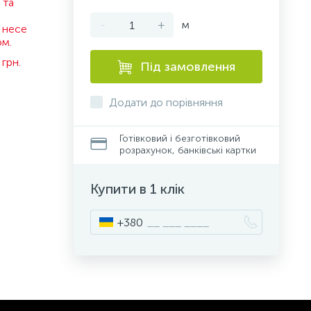
 та
-
+
м
 несе
ом.
грн.
Під замовлення
Додати до порівняння
Готівковий і безготівковий
розрахунок, банківські картки
Купити в 1 клік
+380