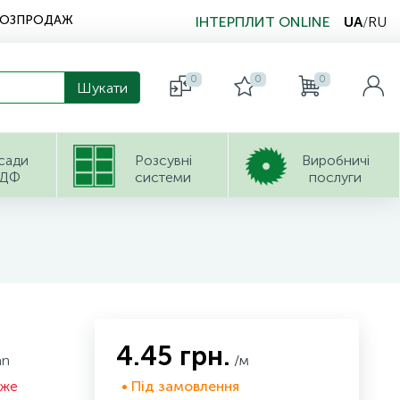
РОЗПРОДАЖ
ІНТЕРПЛИТ ONLINE
UA
/
RU
0
0
0
сади
Розсувні
Виробничі
ДФ
системи
послуги
4.45 грн.
an
/м
оже
• Під замовлення