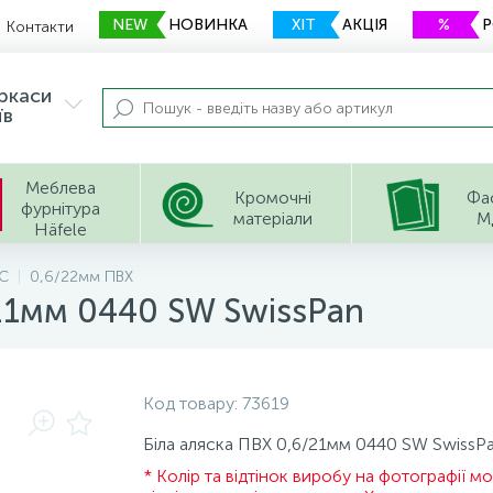
NEW
НОВИНКА
ХІТ
АКЦІЯ
%
Контакти
еркаси
їв
Меблева
Кромочні
Фа
фурнітура
матеріали
М
Häfele
C
0,6/22мм ПВХ
/21мм 0440 SW SwissPan
Код товару:
73619
Біла аляска ПВХ 0,6/21мм 0440 SW SwissP
* Колір та відтінок виробу на фотографії м