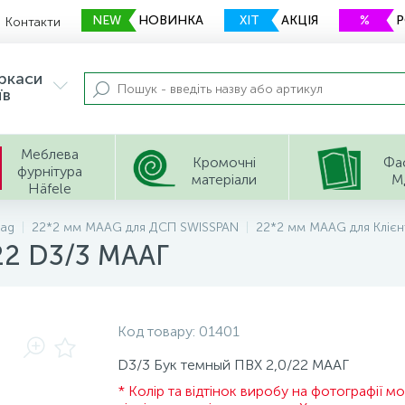
NEW
НОВИНКА
ХІТ
АКЦІЯ
%
Контакти
еркаси
їв
Меблева
Кромочні
Фа
фурнітура
матеріали
М
Häfele
ag
22*2 мм МААG для ДСП SWISSPAN
22*2 мм МААG для Клієнті
22 D3/3 МААГ
Код товару:
01401
D3/3 Бук темный ПВХ 2,0/22 МААГ
* Колір та відтінок виробу на фотографії м