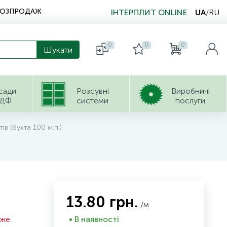
РОЗПРОДАЖ
ІНТЕРПЛИТ ONLINE
UA
/
RU
0
0
0
сади
Розсувні
Виробничі
ДФ
системи
послуги
в (бухта 100 м.п.)
13.80 грн.
/м
оже
• В наявності