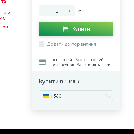
 та
-
+
м
 несе
ом.
грн.
Купити
Додати до порівняння
Готівковий і безготівковий
розрахунок, банківські картки
Купити в 1 клік
+380