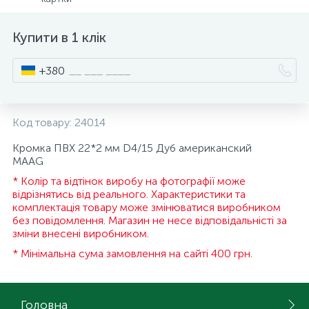
15
Інструмент та витратні матеріали
Фурнітура для ліжок
Купити в 1 клік
Кухонна техніка
+380
Меблі
Код товару:
24014
Кромка ПВХ 22*2 мм D4/15 Дуб американский
МААG
* Колір та відтінок виробу на фотографії може
відрізнятись від реального. Характеристики та
комплектація товару може змінюватися виробником
без повідомлення. Магазин не несе відповідальністі за
зміни внесені виробником.
* Мінімальна сума замовлення на сайті 400 грн.
Головна