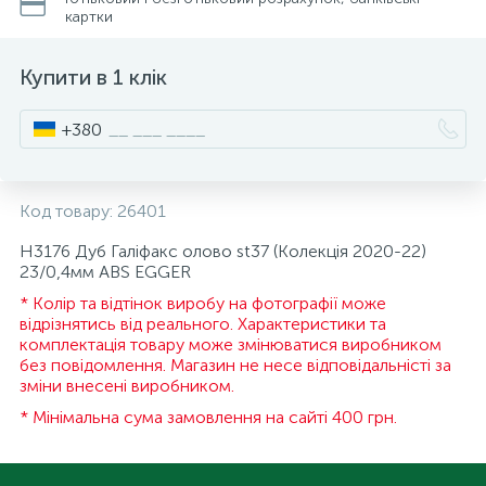
картки
15
Інструмент та витратні матеріали
Фурнітура для ліжок
Купити в 1 клік
Кухонна техніка
+380
Меблі
Код товару:
26401
Н3176 Дуб Галіфакс олово st37 (Колекція 2020-22)
23/0,4мм ABS EGGER
* Колір та відтінок виробу на фотографії може
відрізнятись від реального. Характеристики та
комплектація товару може змінюватися виробником
без повідомлення. Магазин не несе відповідальністі за
зміни внесені виробником.
* Мінімальна сума замовлення на сайті 400 грн.