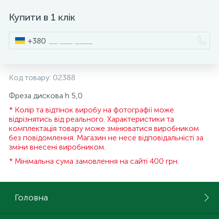
15
Купити в 1 клік
Інструмент та витратні матеріали
Фурнітура для ліжок
+380
Кухонна техніка
Код товару:
02388
Меблі
Фреза дискова h 5,0
* Колір та відтінок виробу на фотографії може
відрізнятись від реального. Характеристики та
комплектація товару може змінюватися виробником
без повідомлення. Магазин не несе відповідальністі за
зміни внесені виробником.
* Мінімальна сума замовлення на сайті 400 грн.
Головна