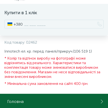
15
Інструмент та витратні матеріали
Фурнітура для ліжок
Купити в 1 клік
+380
Кухонна техніка
Меблі
Код товару:
02462
Innotech ел. кр. перед. панелі/прикруч.(106 519 1)
* Колір та відтінок виробу на фотографії може
відрізнятись від реального. Характеристики та
комплектація товару може змінюватися виробником
без повідомлення. Магазин не несе відповідальністі за
зміни внесені виробником.
* Мінімальна сума замовлення на сайті 400 грн.
Головна