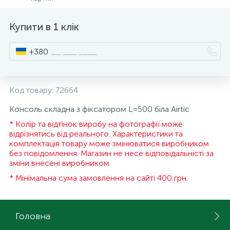
15
Інструмент та витратні матеріали
Фурнітура для ліжок
Купити в 1 клік
+380
Кухонна техніка
Меблі
Код товару:
72664
Консоль складна з фіксатором L=500 біла Airtic
* Колір та відтінок виробу на фотографії може
відрізнятись від реального. Характеристики та
комплектація товару може змінюватися виробником
без повідомлення. Магазин не несе відповідальністі за
зміни внесені виробником.
* Мінімальна сума замовлення на сайті 400 грн.
Головна