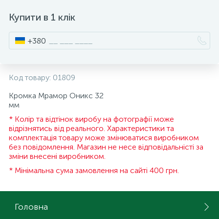
15
Купити в 1 клік
Інструмент та витратні матеріали
Фурнітура для ліжок
+380
Кухонна техніка
Код товару:
01809
Меблі
Кромка Мрамор Оникс 32
мм
* Колір та відтінок виробу на фотографії може
відрізнятись від реального. Характеристики та
комплектація товару може змінюватися виробником
без повідомлення. Магазин не несе відповідальністі за
зміни внесені виробником.
* Мінімальна сума замовлення на сайті 400 грн.
Головна