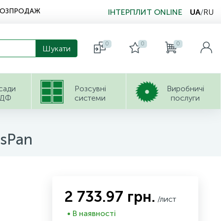
РОЗПРОДАЖ
ІНТЕРПЛИТ ONLINE
UA
/
RU
0
0
0
сади
Розсувні
Виробничі
ДФ
системи
послуги
ssPan
2 733.97 грн.
/лист
• В наявності