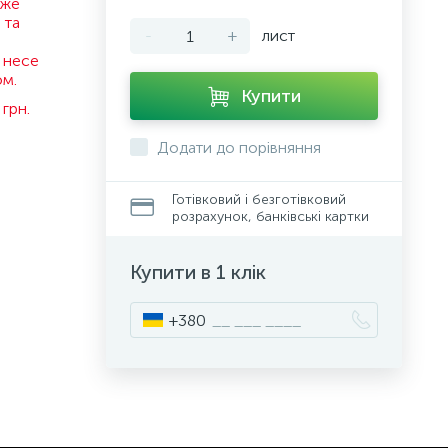
оже
 та
-
+
лист
 несе
ом.
Купити
грн.
Додати до порівняння
Готівковий і безготівковий
розрахунок, банківські картки
Купити в 1 клік
+380