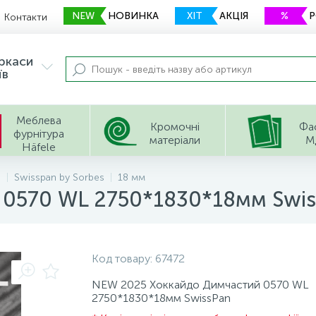
NEW
НОВИНКА
ХІТ
АКЦІЯ
%
Контакти
еркаси
їв
Меблева
Кромочні
Фа
фурнітура
матеріали
М
Häfele
П
Swisspan by Sorbes
18 мм
 0570 WL 2750*1830*18мм Swi
Код товару:
67472
NEW 2025 Хоккайдо Димчастий 0570 WL
2750*1830*18мм SwissPan