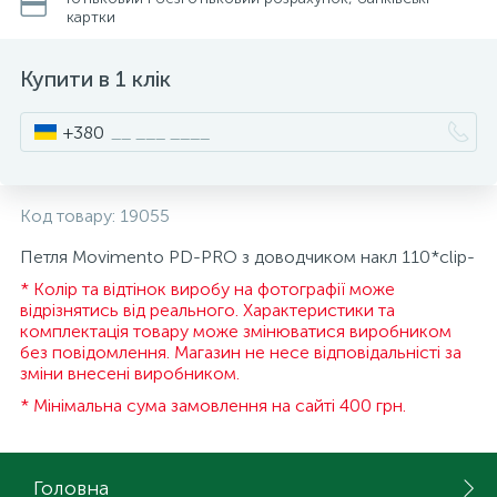
картки
15
Інструмент та витратні матеріали
Фурнітура для ліжок
Купити в 1 клік
Кухонна техніка
+380
Меблі
Код товару:
19055
Петля Movimento PD-PRO з доводчиком накл 110*clip-
* Колір та відтінок виробу на фотографії може
відрізнятись від реального. Характеристики та
комплектація товару може змінюватися виробником
без повідомлення. Магазин не несе відповідальністі за
зміни внесені виробником.
* Мінімальна сума замовлення на сайті 400 грн.
Головна