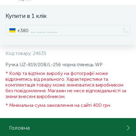
15
Інструмент та витратні матеріали
Фурнітура для ліжок
Купити в 1 клік
+380
Кухонна техніка
Меблі
Код товару:
24635
Ручка UZ-819/20В/L-256 чорна глянець WP
* Колір та відтінок виробу на фотографії може
відрізнятись від реального. Характеристики та
комплектація товару може змінюватися виробником
без повідомлення. Магазин не несе відповідальністі за
зміни внесені виробником.
* Мінімальна сума замовлення на сайті 400 грн.
Головна