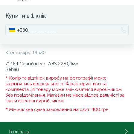
15
Інструмент та витратні матеріали
Фурнітура для ліжок
Купити в 1 клік
+380
Кухонна техніка
Меблі
Код товару:
19580
71484 Серый шелк АВS 22/0,4мм
Rehau
* Колір та відтінок виробу на фотографії може
відрізнятись від реального. Характеристики та
комплектація товару може змінюватися виробником
без повідомлення. Магазин не несе відповідальністі за
зміни внесені виробником.
* Мінімальна сума замовлення на сайті 400 грн.
Головна